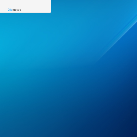
Gis
meteo